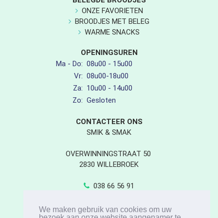
ONZE FAVORIETEN
BROODJES MET BELEG
WARME SNACKS
OPENINGSUREN
Ma - Do:
08u00 - 15u00
Vr:
08u00-18u00
Za:
10u00 - 14u00
Zo:
Gesloten
CONTACTEER ONS
SMIK & SMAK
OVERWINNINGSTRAAT 50
2830 WILLEBROEK
038 66 56 91
038 66 56 92
INFO@SMIKENSMAK.BE
We maken gebruik van cookies om uw
bezoek aan onze website aangenamer te